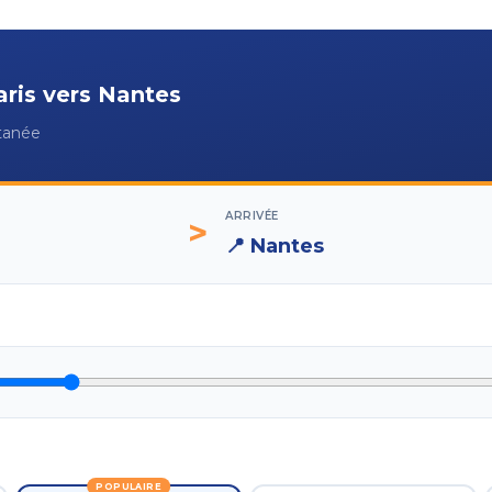
aris
vers
Nantes
ntanée
ARRIVÉE
>
📍
Nantes
POPULAIRE