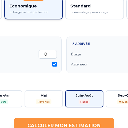
Economique
Standard
+ chargement & protection
+ démontage / remontage
📍 ARRIVÉE
Étage
Ascenseur
ar-Avr
Mai
Juin-Août
Sep-
-20%
Moyenne
Haute
Moyen
CALCULER MON ESTIMATION