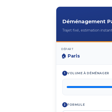
Déménagement
P
Trajet fixé, estimation insta
DÉPART
🏠
Paris
VOLUME À DÉMÉNAGER
1
FORMULE
2