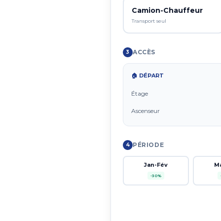
Camion-Chauffeur
Transport seul
ACCÈS
3
🏠 DÉPART
Étage
Ascenseur
PÉRIODE
4
Jan-Fév
M
-30%