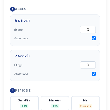
ACCÈS
3
🏠 DÉPART
Étage
Ascenseur
📍 ARRIVÉE
Étage
Ascenseur
PÉRIODE
4
Jan-Fév
Mar-Avr
Mai
-30%
-20%
Moyenne