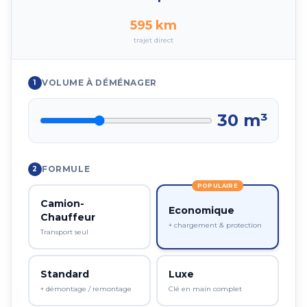
595
km
trajet direct
VOLUME À DÉMÉNAGER
1
30
m³
FORMULE
2
POPULAIRE
Camion-
Economique
Chauffeur
+ chargement & protection
Transport seul
Standard
Luxe
+ démontage / remontage
Clé en main complet