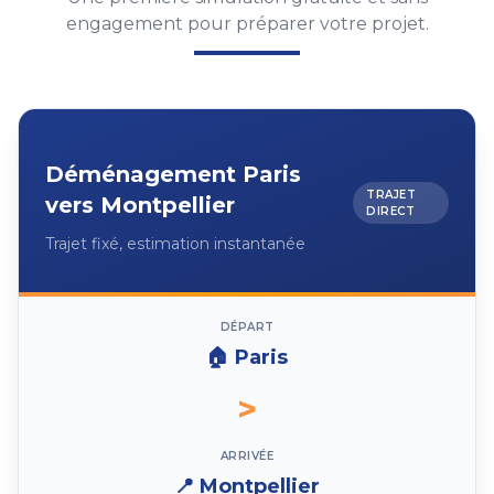
engagement pour préparer votre projet.
Déménagement
Paris
TRAJET
vers
Montpellier
DIRECT
Trajet fixé, estimation instantanée
DÉPART
🏠
Paris
>
ARRIVÉE
📍
Montpellier