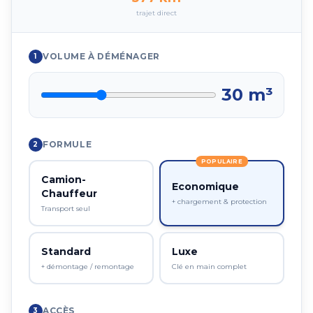
trajet direct
VOLUME À DÉMÉNAGER
1
30
m³
FORMULE
2
POPULAIRE
Camion-
Economique
Chauffeur
+ chargement & protection
Transport seul
Standard
Luxe
+ démontage / remontage
Clé en main complet
ACCÈS
3