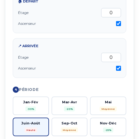
🏠 DÉPART
Étage
Ascenseur
📍 ARRIVÉE
Étage
Ascenseur
PÉRIODE
4
Jan-Fév
Mar-Avr
Mai
-30%
-20%
Moyenne
Juin-Août
Sep-Oct
Nov-Déc
Haute
Moyenne
-25%