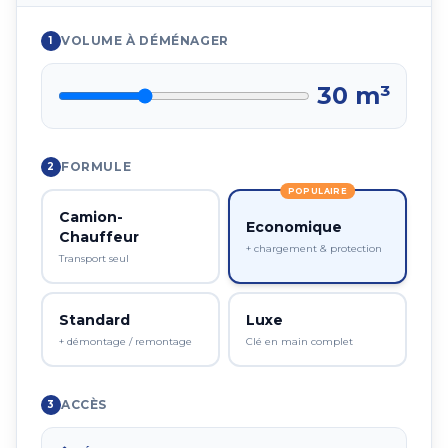
VOLUME À DÉMÉNAGER
1
30
m³
FORMULE
2
POPULAIRE
Camion-
Economique
Chauffeur
+ chargement & protection
Transport seul
Standard
Luxe
+ démontage / remontage
Clé en main complet
ACCÈS
3