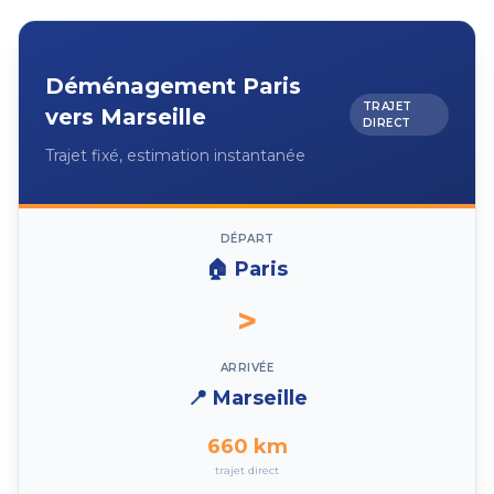
Déménagement
Paris
TRAJET
vers
Marseille
DIRECT
Trajet fixé, estimation instantanée
DÉPART
🏠
Paris
>
ARRIVÉE
📍
Marseille
660
km
trajet direct