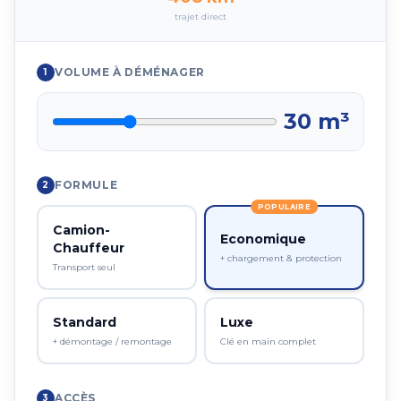
trajet direct
VOLUME À DÉMÉNAGER
1
30
m³
FORMULE
2
POPULAIRE
Camion-
Economique
Chauffeur
+ chargement & protection
Transport seul
Standard
Luxe
+ démontage / remontage
Clé en main complet
ACCÈS
3