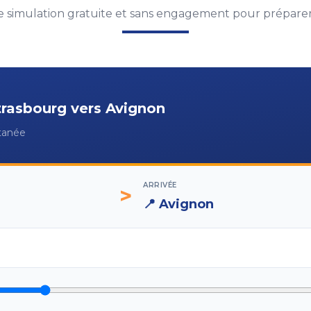
 simulation gratuite et sans engagement pour préparer 
trasbourg
vers
Avignon
ntanée
ARRIVÉE
>
📍
Avignon