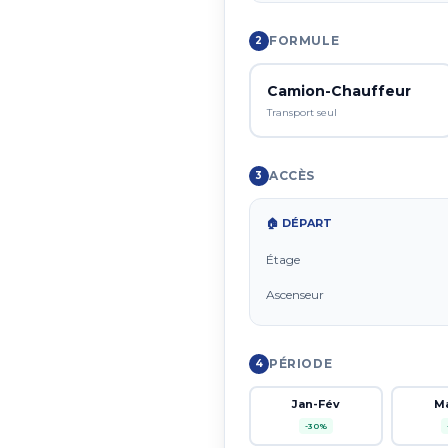
FORMULE
2
Camion-Chauffeur
Transport seul
ACCÈS
3
🏠 DÉPART
Étage
Ascenseur
PÉRIODE
4
Jan-Fév
M
-30%