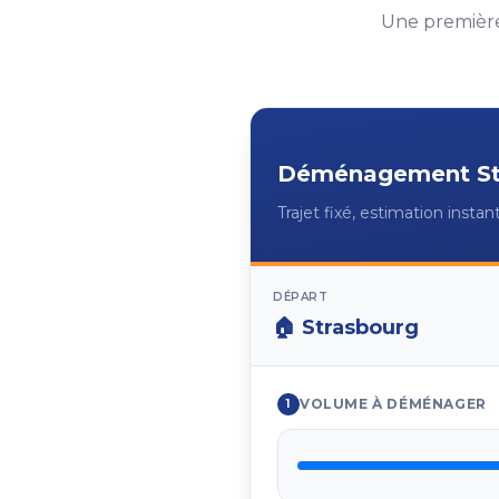
Une première
Déménagement
S
Trajet fixé, estimation insta
DÉPART
🏠
Strasbourg
VOLUME À DÉMÉNAGER
1