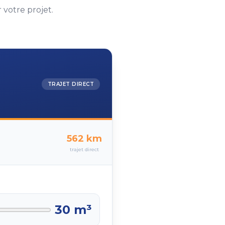
votre projet.
TRAJET DIRECT
562
km
trajet direct
30
m³