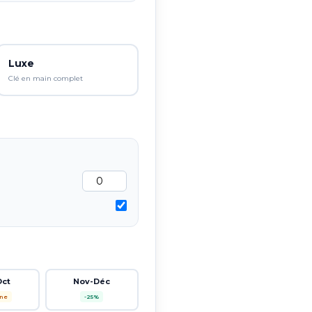
Luxe
Clé en main complet
Oct
Nov-Déc
ne
-25%