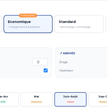
POPULAIRE
Economique
Standard
+ chargement & protection
+ démontage / remontage
📍 ARRIVÉE
Étage
Ascenseur
ar-Avr
Mai
Juin-Août
Sep-
-20%
Moyenne
Haute
Moyen