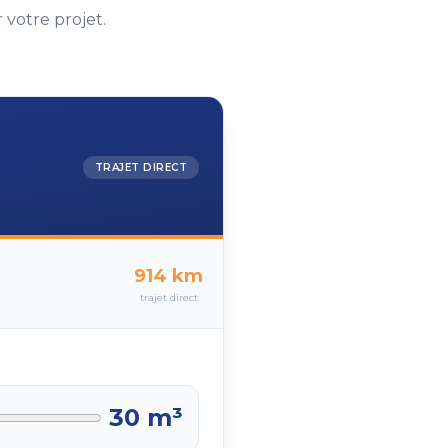
votre projet.
TRAJET DIRECT
914
km
trajet direct
30
m³