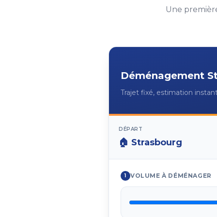
Une première
Déménagement
S
Trajet fixé, estimation insta
DÉPART
🏠
Strasbourg
VOLUME À DÉMÉNAGER
1