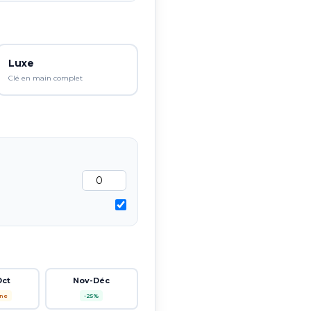
Luxe
Clé en main complet
Oct
Nov-Déc
ne
-25%