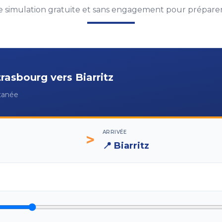
 simulation gratuite et sans engagement pour préparer 
trasbourg
vers
Biarritz
ntanée
ARRIVÉE
>
📍
Biarritz