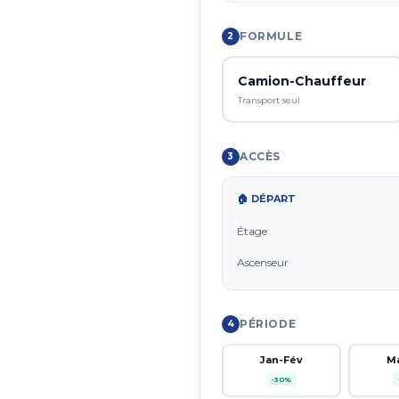
FORMULE
2
Camion-Chauffeur
Transport seul
ACCÈS
3
🏠 DÉPART
Étage
Ascenseur
PÉRIODE
4
Jan-Fév
M
-30%