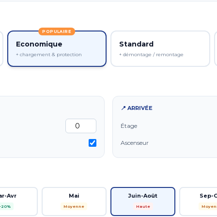
POPULAIRE
Economique
Standard
+ chargement & protection
+ démontage / remontage
📍 ARRIVÉE
Étage
Ascenseur
ar-Avr
Mai
Juin-Août
Sep-
-20%
Moyenne
Haute
Moyen