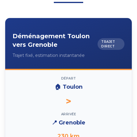
Déménagement
Toulon
TRAJET
vers
Grenoble
DIRECT
Trajet fixé, estimation instantanée
DÉPART
🏠
Toulon
>
ARRIVÉE
📍
Grenoble
230
km