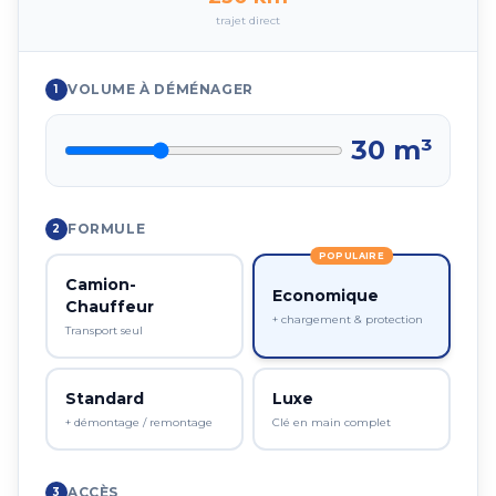
trajet direct
VOLUME À DÉMÉNAGER
1
30
m³
FORMULE
2
POPULAIRE
Camion-
Economique
Chauffeur
+ chargement & protection
Transport seul
Standard
Luxe
+ démontage / remontage
Clé en main complet
ACCÈS
3