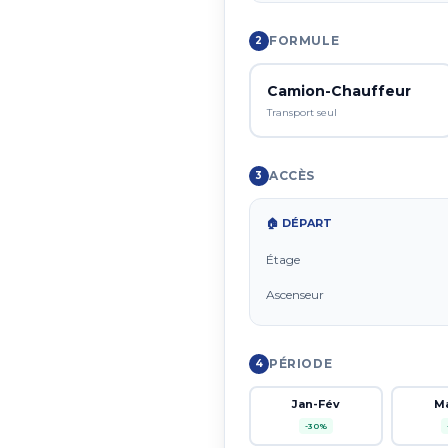
FORMULE
2
Camion-Chauffeur
Transport seul
ACCÈS
3
🏠 DÉPART
Étage
Ascenseur
PÉRIODE
4
Jan-Fév
M
-30%