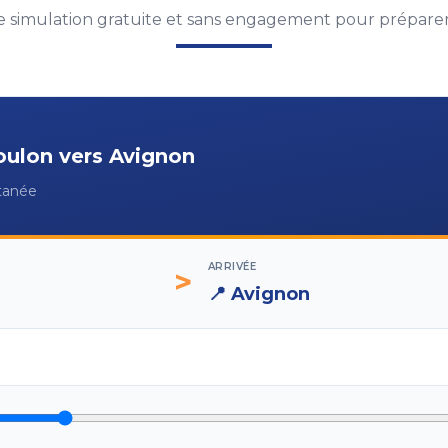
 simulation gratuite et sans engagement pour préparer 
oulon
vers
Avignon
ntanée
ARRIVÉE
>
📍
Avignon