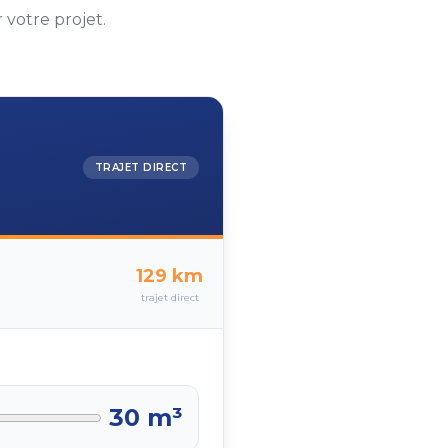
votre projet.
TRAJET DIRECT
129
km
trajet direct
30
m³