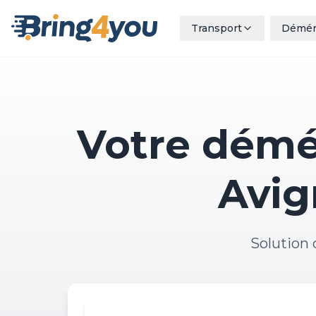
Transport
Démé
Votre démé
Avig
Solution