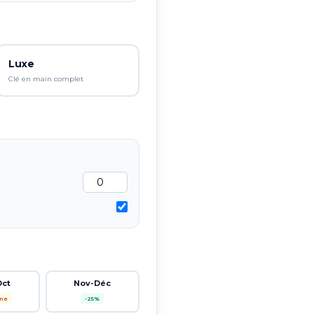
Luxe
Clé en main complet
Oct
Nov-Déc
ne
-25%