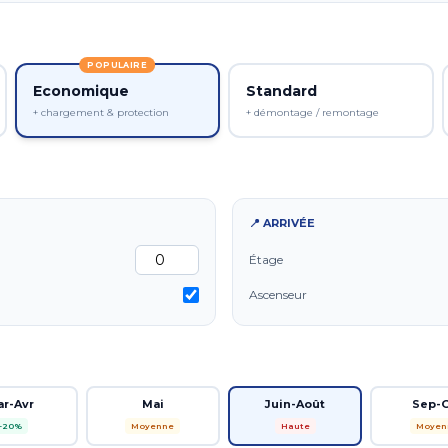
POPULAIRE
Economique
Standard
+ chargement & protection
+ démontage / remontage
📍 ARRIVÉE
Étage
Ascenseur
ar-Avr
Mai
Juin-Août
Sep-
-20%
Moyenne
Haute
Moyen