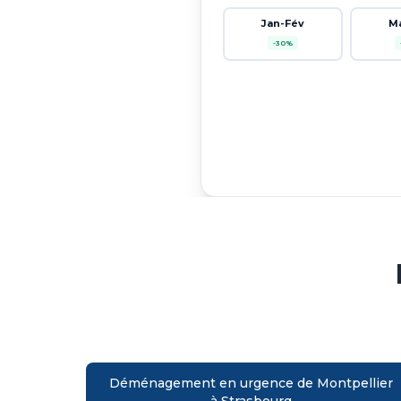
Jan-Fév
M
-30%
Déménagement en urgence de Montpellier
à Strasbourg