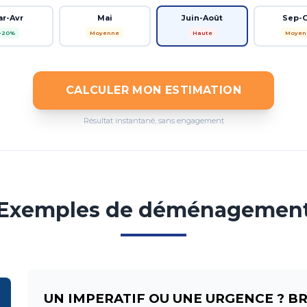
ar-Avr
Mai
Juin-Août
Sep-
-20%
Moyenne
Haute
Moyen
CALCULER MON ESTIMATION
Résultat instantané, sans engagement
Exemples de déménagemen
UN IMPERATIF OU UNE URGENCE ? B