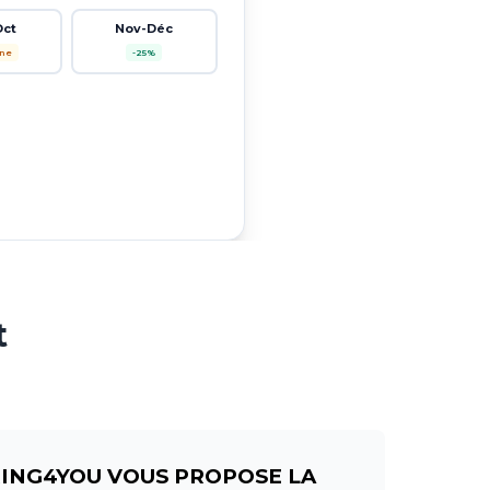
Oct
Nov-Déc
ne
-25%
t
RING4YOU VOUS PROPOSE LA