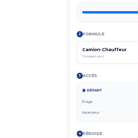
FORMULE
2
Camion-Chauffeur
Transport seul
ACCÈS
3
🏠 DÉPART
Étage
Ascenseur
PÉRIODE
4