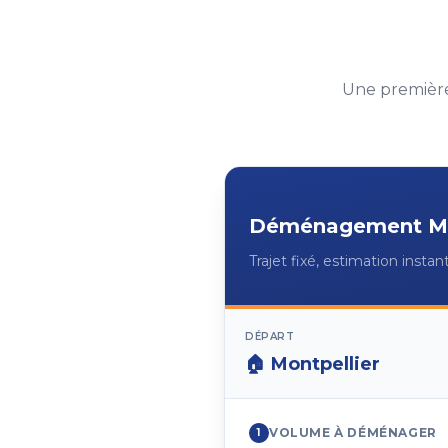
Une première
Déménagement
M
Trajet fixé, estimation insta
DÉPART
🏠
Montpellier
VOLUME À DÉMÉNAGER
1