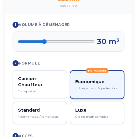
trajet direct
VOLUME À DÉMÉNAGER
1
30
m³
FORMULE
2
POPULAIRE
Camion-
Economique
Chauffeur
+ chargement & protection
Transport seul
Standard
Luxe
+ démontage / remontage
Clé en main complet
ACCÈS
3