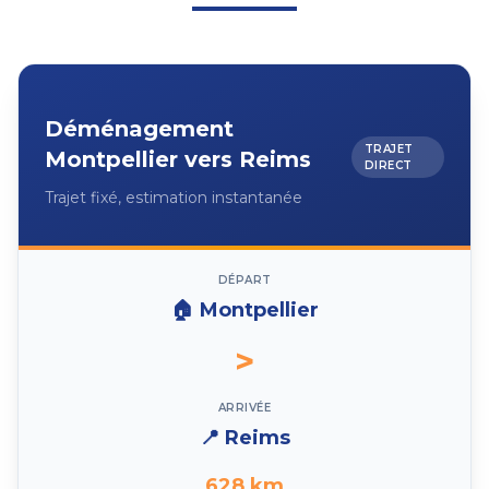
Déménagement
TRAJET
Montpellier
vers
Reims
DIRECT
Trajet fixé, estimation instantanée
DÉPART
🏠
Montpellier
>
ARRIVÉE
📍
Reims
628
km