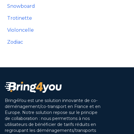
Snowboard
Trotinette
Violoncelle
Zodiac
Bring4You est une solution innovante de co-
déménagement/co-transport en France et en
Europe. Notre solution repose sur le principe
de collaboration : nous permettons à nos
utilisateurs de bénéficier de tarifs réduits en
regroupant les déménagements/transports