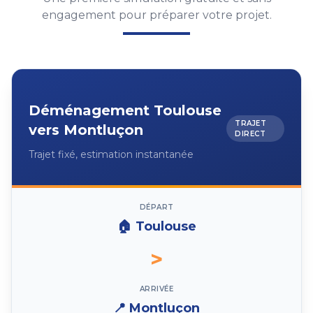
engagement pour préparer votre projet.
Déménagement
Toulouse
TRAJET
vers
Montluçon
DIRECT
Trajet fixé, estimation instantanée
DÉPART
🏠
Toulouse
>
ARRIVÉE
📍
Montluçon