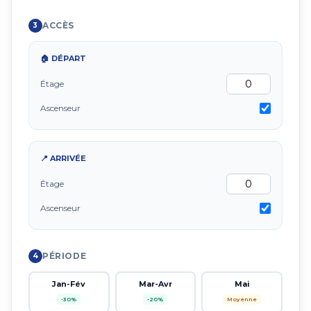
ACCÈS
3
🏠 DÉPART
Étage
Ascenseur
📍 ARRIVÉE
Étage
Ascenseur
PÉRIODE
4
Jan-Fév
Mar-Avr
Mai
-30%
-20%
Moyenne