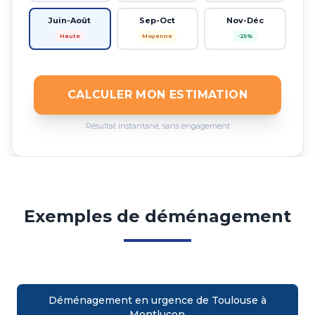
Juin-Août
Sep-Oct
Nov-Déc
Haute
Moyenne
-25%
CALCULER MON ESTIMATION
Résultat instantané, sans engagement
Exemples de déménagement
Déménagement en urgence de Toulouse à
Montluçon