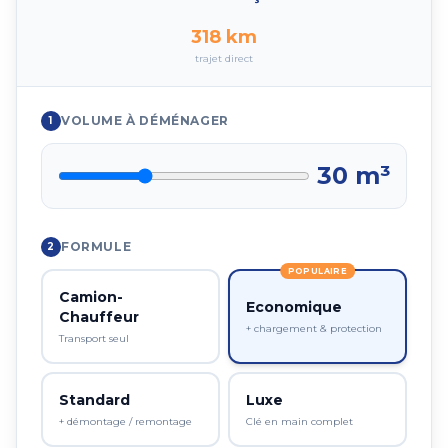
318
km
trajet direct
VOLUME À DÉMÉNAGER
1
30
m³
FORMULE
2
POPULAIRE
Camion-
Economique
Chauffeur
+ chargement & protection
Transport seul
Standard
Luxe
+ démontage / remontage
Clé en main complet