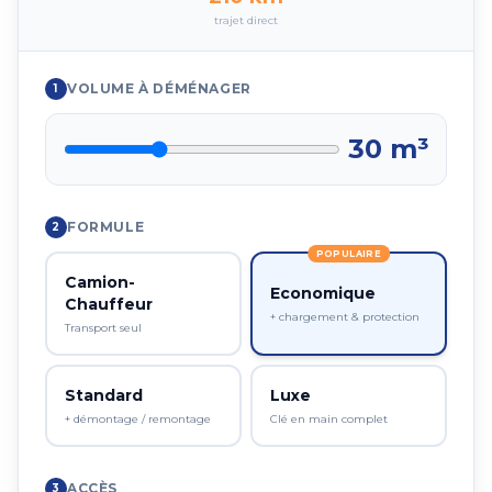
trajet direct
VOLUME À DÉMÉNAGER
1
30
m³
FORMULE
2
POPULAIRE
Camion-
Economique
Chauffeur
+ chargement & protection
Transport seul
Standard
Luxe
+ démontage / remontage
Clé en main complet
ACCÈS
3