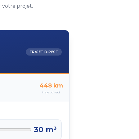
votre projet.
TRAJET DIRECT
448
km
trajet direct
30
m³