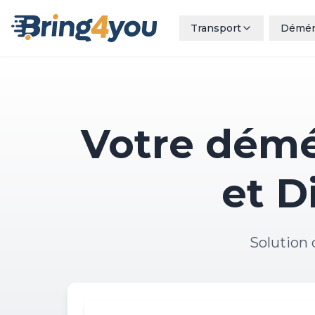
Transport
Démé
Votre démé
et D
Solution