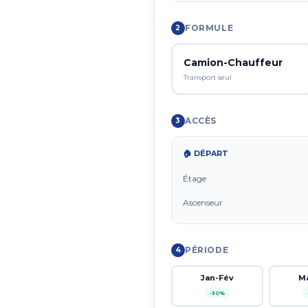
FORMULE
2
Camion-Chauffeur
Transport seul
ACCÈS
3
🏠 DÉPART
Étage
Ascenseur
PÉRIODE
4
Jan-Fév
M
-30%