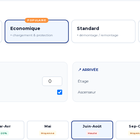
POPULAIRE
Economique
Standard
+ chargement & protection
+ démontage / remontage
📍 ARRIVÉE
Étage
Ascenseur
ar-Avr
Mai
Juin-Août
Sep-
-20%
Moyenne
Haute
Moyen