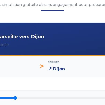
 simulation gratuite et sans engagement pour préparer 
arseille
vers
Dijon
ntanée
ARRIVÉE
>
📍
Dijon