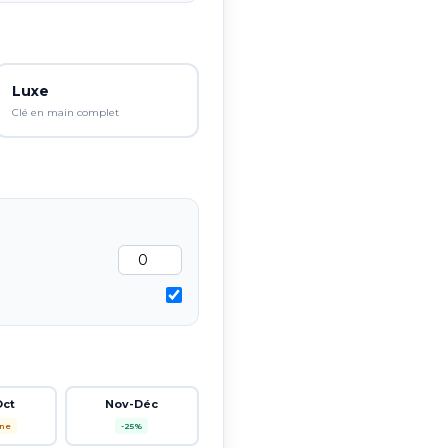
Luxe
Clé en main complet
Oct
Nov-Déc
ne
-25%