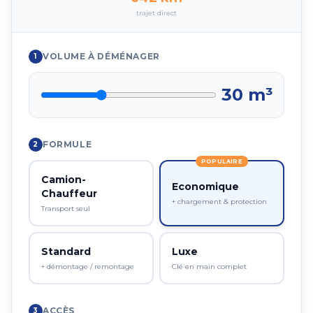
trajet direct
VOLUME À DÉMÉNAGER
1
30
m³
FORMULE
2
POPULAIRE
Camion-
Economique
Chauffeur
+ chargement & protection
Transport seul
Standard
Luxe
+ démontage / remontage
Clé en main complet
ACCÈS
3