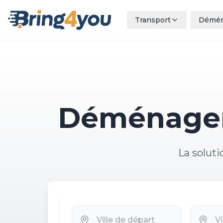
Transport
Démé
Déménager 
La soluti