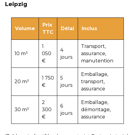
Leipzig
Prix
Volume
Délai
Inclus
TTC
1
Transport,
4
10 m³
050
assurance,
jours
€
manutention
Emballage,
1 750
5
20 m³
transport,
€
jours
assurance
2
Emballage,
6
30 m³
300
démontage,
jours
€
assurance