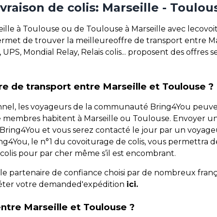
ivraison de colis: Marseille - Toulou
ille à Toulouse ou de Toulouse à Marseille avec lecovoi
rmet de trouver la meilleureoffre de transport entre Ma
UPS, Mondial Relay, Relais colis... proposent des offres
e de transport entre Marseille et Toulouse ?
onnel, les voyageurs de la communauté Bring4You peuven
e membres habitent à Marseille ou Toulouse. Envoyer u
urBring4You et vous serez contacté le jour par un voyage
Bring4You, le n°1 du covoiturage de colis, vous permettr
 colis pour par cher même s’il est encombrant.
 le partenaire de confiance choisi par de nombreux franç
léter votre demanded'expédition
ici.
ntre Marseille et Toulouse ?