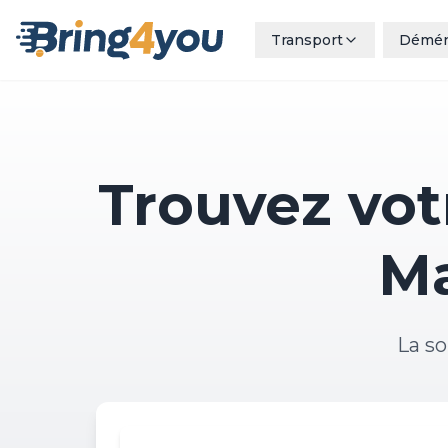
Transport
Démé
Trouvez votr
Ma
La so