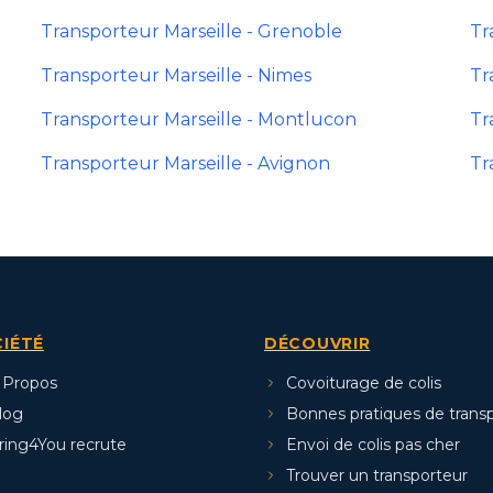
Transporteur Marseille - Grenoble
Tr
Transporteur Marseille - Nimes
Tr
Transporteur Marseille - Montlucon
Tr
Transporteur Marseille - Avignon
Tr
IÉTÉ
DÉCOUVRIR
 Propos
Covoiturage de colis
log
Bonnes pratiques de trans
ring4You recrute
Envoi de colis pas cher
Trouver un transporteur