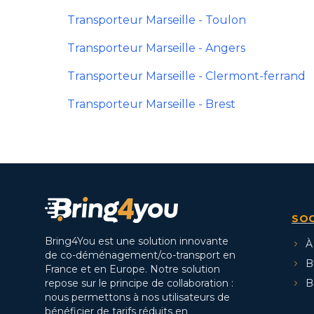
Transporteur Marseille - Toulon
Transporteur Marseille - Angers
Transporteur Marseille - Clermont-ferrand
Transporteur Marseille - Brest
SOC
Bring4You est une solution innovante
À
de co-déménagement/co-transport en
B
France et en Europe. Notre solution
repose sur le principe de collaboration :
B
nous permettons à nos utilisateurs de
bénéficier de tarifs réduits en