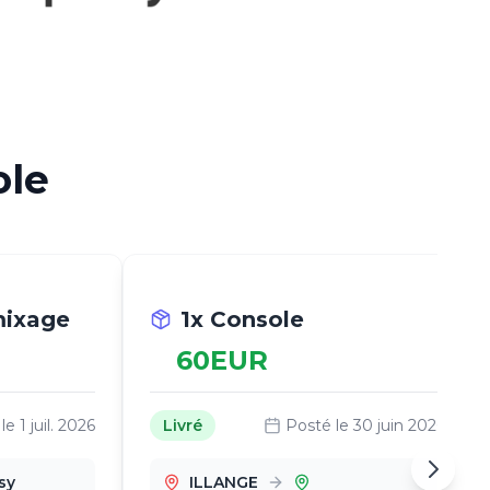
ole
mixage
1x Console
60
EUR
 le
1 juil. 2026
Livré
Posté le
30 juin 2026
sy
ILLANGE