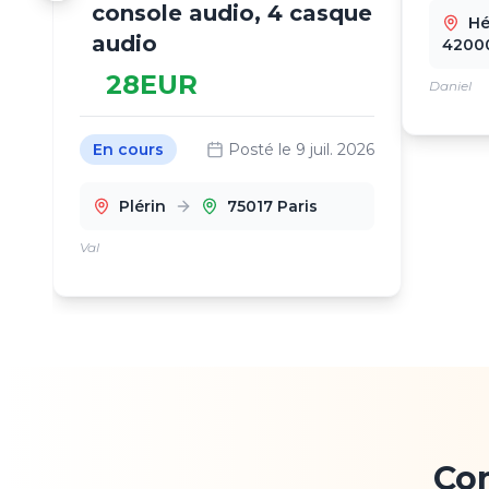
console audio, 4 casque
Hé
audio
42000
28
EUR
Daniel
En cours
Posté le
9 juil. 2026
Plérin
75017 Paris
Val
Co