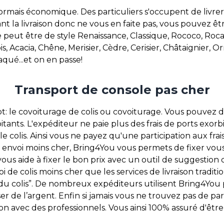
ormais économique. Des particuliers s'occupent de livrer
t la livraison donc ne vous en faite pas, vous pouvez être
e peut être de style Renaissance, Classique, Rococo, Roca
s, Acacia, Chêne, Merisier, Cèdre, Cerisier, Châtaignier, O
aqué...et on en passe!
Transport de console pas cher
 le covoiturage de colis ou covoiturage. Vous pouvez dés
rbitants. L'expéditeur ne paie plus des frais de ports exorb
le colis. Ainsi vous ne payez qu'une participation aux fra
un envoi moins cher, Bring4You vous permets de fixer vo
 vous aide à fixer le bon prix avec un outil de suggestion 
i de colis moins cher que les services de livraison traditi
 colis”. De nombreux expéditeurs utilisent Bring4You po
e l’argent. Enfin si jamais vous ne trouvez pas de partic
avec des professionnels. Vous ainsi 100% assuré d'être l