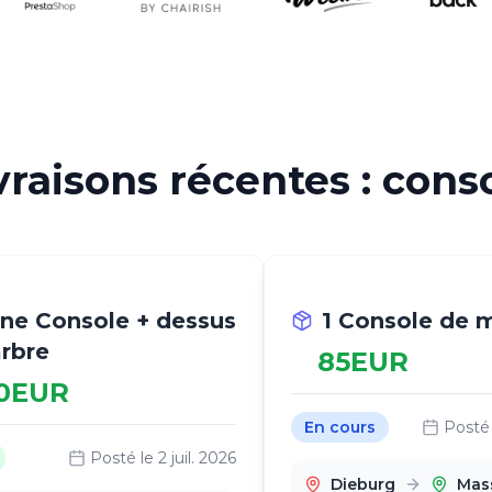
vraisons récentes : cons
Une Console + dessus
1 Console de 
rbre
85
EUR
0
EUR
En cours
Posté
Posté le
2 juil. 2026
Dieburg
Mas