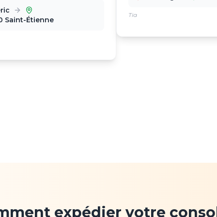
ric
Tia
 Saint-Étienne
mment expédier votre consol