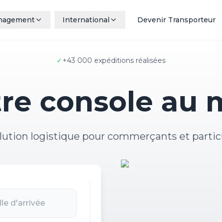
nagement
International
Devenir Transporteur
✓
+43 000 expéditions réalisées
re console au m
lution logistique pour commerçants et partic