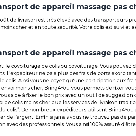
ansport de appareil massage pas c
ût de livraison est très élevé avec des transporteurs pro
oins cher et en toute sécurité. Votre colis est suivi et 
ansport de appareil massage pas c
le covoiturage de colis ou covoiturage. Vous pouvez déso
ants. L'expéditeur ne paie plus des frais de ports exorbitan
le colis. Ainsi vous ne payez qu'une participation aux fra
un envoi moins cher, Bring4You vous permets de fixer vo
 vous aide à fixer le bon prix avec un outil de suggestion 
i de colis moins cher que les services de livraison traditi
 colis”. De nombreux expéditeurs utilisent Bring4You po
e l’argent. Enfin si jamais vous ne trouvez pas de partic
avec des professionnels. Vous ainsi 100% assuré d'être l