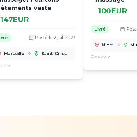
vêtements veste
100
EUR
147
EUR
Livré
Post
ivré
Posté le
2 juil. 2023
Niort
Mu
Marseille
Saint-Gilles
Genevieve
elique