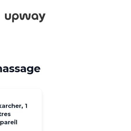
 massage
karcher, 1
tres
pareil