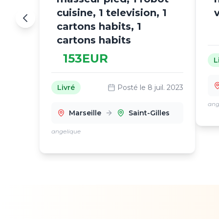
cuisine, 1 television, 1
cartons habits, 1
cartons habits
153
EUR
L
Livré
Posté le
8 juil. 2023
ang
Marseille
Saint-Gilles
angelique