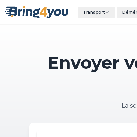
Transport
Démé
Envoyer v
La so