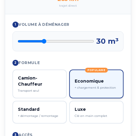
trajet direct
VOLUME À DÉMÉNAGER
1
30
m³
FORMULE
2
POPULAIRE
Camion-
Economique
Chauffeur
+ chargement & protection
Transport seul
Standard
Luxe
+ démontage / remontage
Clé en main complet
ACCÈS
3