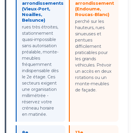
arrondissements
arrondissement
(Vieux-Port,
(Endoume,
Noailles,
Roucas-Blanc)
Belsunce)
perché sur les
rues très étroites,
hauteurs, rues
stationnement
sinueuses et
quasi-impossible
pentues
sans autorisation
difficilement
préalable, monte-
praticables pour
meubles
les grands
fréquemment
véhicules. Prévoir
indispensable dès
un accès en deux
le 2e étage. Ces
rotations ou un
secteurs exigent
monte-meubles
une organisation
de façade.
millimétrée -
réservez votre
créneau horaire
en matinée.
8e
13e