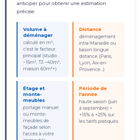
anticiper pour obtenir une estimation
précise:
Volume à
Distance
déménager
déménagement
calculé en m³,
intra-Marseille ou
c'est le facteur
liaison longue
principal (studio
distance (Paris,
~15m³, T3 ~40m³,
Lyon, Aix-en-
maison 60m³+)
Provence...)
Étage et
Période de
monte-
l'année
meubles
haute saison (juin
portage manuel
à septembre) =
ou monte-
+15% à +25% sur
meubles de
les tarifs pratiqués
façade selon
l'accès à votre