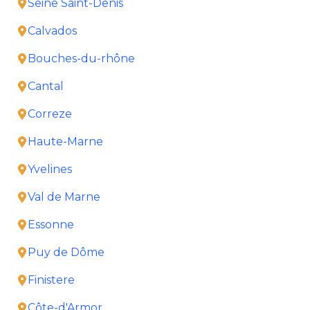
Seine Saint-Denis
Calvados
Bouches-du-rhône
Cantal
Correze
Haute-Marne
Yvelines
Val de Marne
Essonne
Puy de Dôme
Finistere
Côte-d'Armor