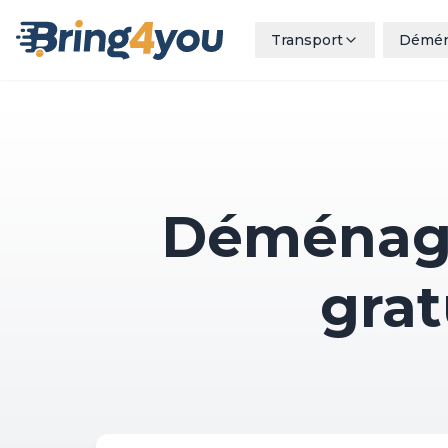
Transport
Démé
Déménage
grat