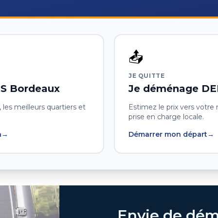
📤
JE QUITTE
RS
Bordeaux
Je déménage D
 les meilleurs quartiers et
Estimez le prix vers votre 
prise en charge locale.
n
→
Démarrer mon départ
→
Envie de dém