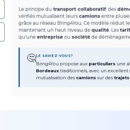
Le principe du
transport collaboratif
: des
démé
vérifiés mutualisent leurs
camions
entre plusi
grâce au réseau Bring4You. Ce modèle réduit le
maintenant un haut niveau de
qualité
. Les
tari
qu'une
entreprise
ou
société
de déménagemen
🤔
LE SAVIEZ-VOUS?
Bring4You propose aux
particuliers
une al
Bordeaux
traditionnels, avec un excellent
mutualisation des
camions
sur des
trajets