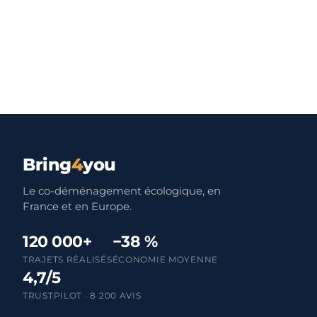
Bring
4
you
Le co-déménagement écologique, en
France et en Europe.
120 000+
−38 %
TRAJETS RÉALISÉS
ÉCONOMIE MOYENNE
4,7/5
TRUSTPILOT · 8 200 AVIS