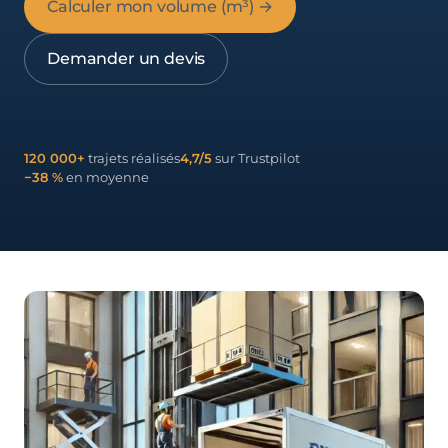
Calculer mon volume (m³) →
Demander un devis
120 000+
trajets réalisés
4,7/5
sur Trustpilot
−38 %
en moyenne