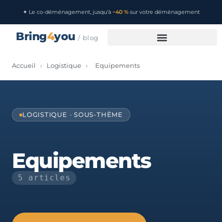
✦ Le co-déménagement, jusqu'à
−40 %
sur votre déménagement
Bring
4
you
/ blog
Accueil
›
Logistique
›
Equipements
LOGISTIQUE · SOUS-THÈME
Equipements
5 articles