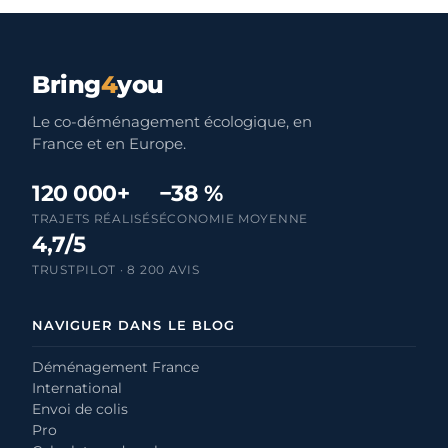
Bring
4
you
Le co-déménagement écologique, en
France et en Europe.
120 000+
−38 %
TRAJETS RÉALISÉS
ÉCONOMIE MOYENNE
4,7/5
TRUSTPILOT · 8 200 AVIS
NAVIGUER DANS LE BLOG
Déménagement France
International
Envoi de colis
Pro