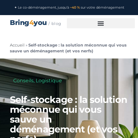
✦ Le co-déménagement, jusqu'à
−40 %
sur votre déménagement
Bring
4
you
/ blog
Accueil
»
Self-stockage : la solution méconnue qui vous
sauve un déménagement (et vos nerfs)
Conseils
,
Logistique
Self-stockage : la solution
méconnue qui vous
sauve un
déménagement (et vos