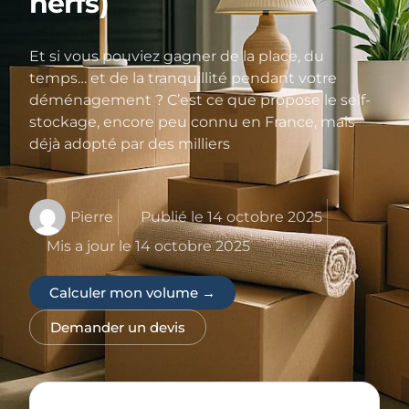
nerfs)
Et si vous pouviez gagner de la place, du
temps… et de la tranquillité pendant votre
déménagement ? C’est ce que propose le self-
stockage, encore peu connu en France, mais
déjà adopté par des milliers
Pierre
Publié le
14 octobre 2025
Mis a jour le 14 octobre 2025
Calculer mon volume →
Demander un devis