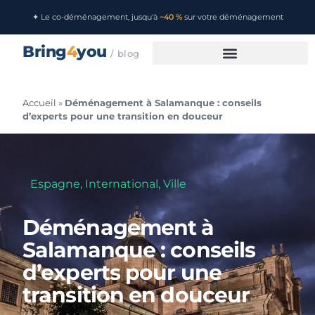
✦ Le co-déménagement, jusqu'à
−40 %
sur votre déménagement
Bring
4
you
/ blog
Accueil
»
Déménagement à Salamanque : conseils
d’experts pour une transition en douceur
Espagne
,
International
,
Ville
Déménagement à
Salamanque : conseils
d’experts pour une
transition en douceur