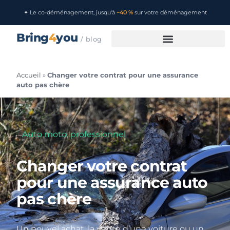
✦ Le co-déménagement, jusqu'à
−40 %
sur votre déménagement
Bring
4
you
/ blog
Accueil
»
Changer votre contrat pour une assurance
auto pas chère
Auto moto
,
professionnel
Changer votre contrat
pour une assurance auto
pas chère
Un nouvel achat, la vente d’une voiture ou un