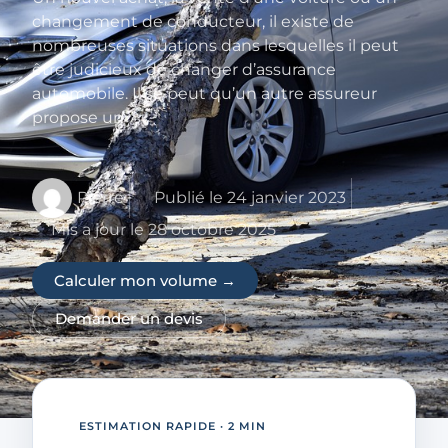
changement de conducteur, il existe de
nombreuses situations dans lesquelles il peut
être judicieux de changer d’assurance
automobile. Il se peut qu’un autre assureur
propose un
Pierre
Publié le
24 janvier 2023
Mis a jour le 28 octobre 2025
Calculer mon volume →
Demander un devis
ESTIMATION RAPIDE · 2 MIN