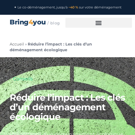
✦ Le co-déménagement, jusqu'à
−40 %
sur votre déménagement
Bring
4
you
/ blog
Accueil
»
Réduire l’impact : Les clés d’un
déménagement écologique
Conseils
Réduire l’impact : Les clés
d’un déménagement
écologique
L’importance d’un déménagement écologique