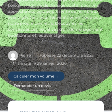
Lorsqu’il s’agit de déménager, opter pour une
approche écologique présente de nombreux
avantages tant pour l’environnement que pour
notre propre bien-être. Découvrez les
conséquences négatives d’un déménagement
traditionnel et les avantages
Pierre
Publié le
22 décembre 2023
Mis a jour le 29 janvier 2026
Calculer mon volume →
Demander un devis